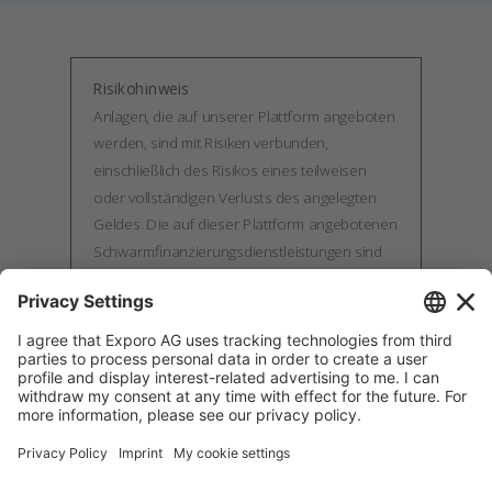
Risikohinweis
Anlagen, die auf unserer Plattform angeboten
werden, sind mit Risiken verbunden,
einschließlich des Risikos eines teilweisen
oder vollständigen Verlusts des angelegten
Geldes. Die auf dieser Plattform angebotenen
Schwarmfinanzierungsdienstleistungen sind
nicht durch die gemäß Richtlinie 2014/49/EU
geschaffenen Einlagensicherungssysteme
geschützt. Die auf der Plattform angebotenen,
übertragbaren Wertpapiere, sind nicht durch
die gemäß der Richtlinie 97/9/EG
geschaffenen Anlegerentschädigungssysteme
geschützt. Bitte beachten Sie unsere
weiteren
Risikohinweise
.