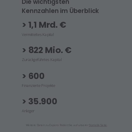
Die wichtigsten
Kennzahlen im Überblick
> 1,1 Mrd. €
Vermitteltes Kapital
> 822 Mio. €
Zurückgeführtes Kapital
> 600
Finanzierte Projekte
>
35.900
Anleger
Weitere Daten zu Exporo finden Sie auf unserer
Statistik-Seite
.