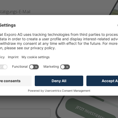
tätigungs-
E-Mail
in der E-Mail um Ihre
d geben Sie Ihren
strierungscode
“ ein.
45
l
auf
exporo.de
aus
ss den Aktions-
1
Feld ein.