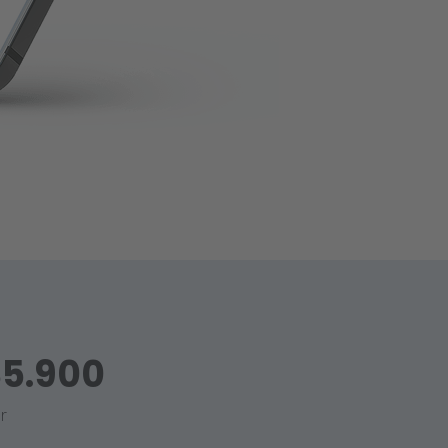
35.900
r