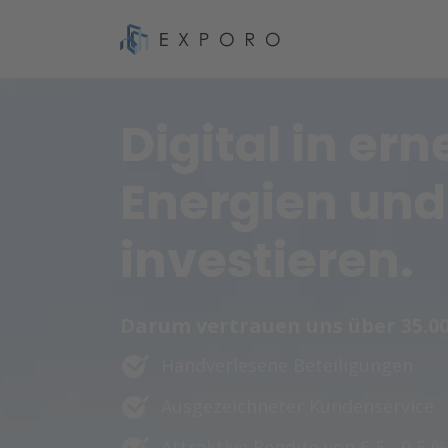
Digital in er
Energien und
investieren.
Darum vertrauen uns über 35.00
Handverlesene Beteiligungen
Ausgezeichneter Kundenservice
Attraktive Rendite von 6,5 - 9,5 %