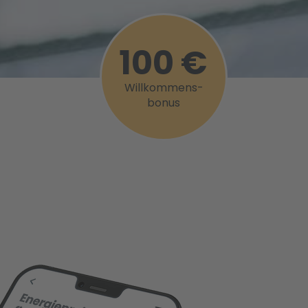
100 €
Willkommens-
bonus