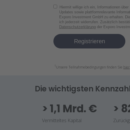
Hiermit willige ich ein, Informationen über
Updates sowie plattformrelevante Informat
Exporo Investment GmbH zu erhalten. Dies
ich jederzeit widerrufen. Zusätzlich bestät
Datenschutzerklärung
der Exporo Investm
Registrieren
1
Unsere Teilnahmebedingungen finden Sie
hier
Die wichtigsten Kennzah
> 1,1 Mrd. €
> 8
Vermitteltes Kapital
Zurückg