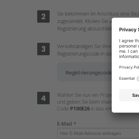
Sie bekommen im Anschluss eine Bes
2
zugesendet.
Klicken Sie auf den Link 
Registrierung abzuschließen.
Vervollständigen Sie Ihre Angaben un
3
Registrierungscode in das Feld „
Regi
1372
Registrierungscode:
Wählen Sie nun ein Projekt Ihrer Wah
4
und geben Sie beim Investitionsproze
Code
P100E26
in das entsprechende 
E-Mail *