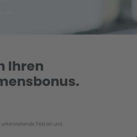
naten
h Ihren
mmensbonus.
as untenstehende Feld ein und