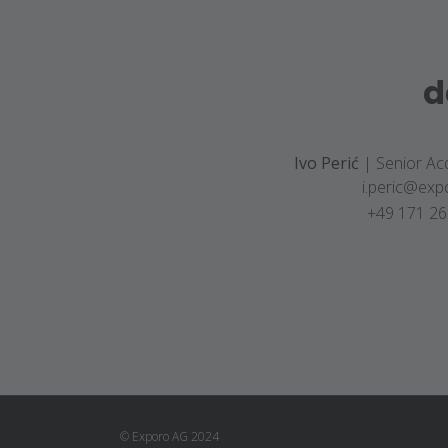
d
Ivo Perić
| Senior Ac
i.peric@ex
+49 171 26
© Exporo AG 2024