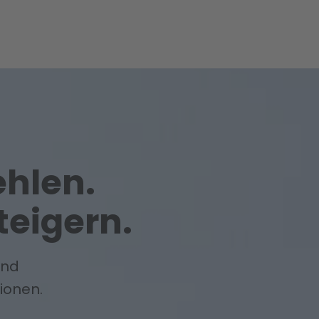
hlen.
eigern.
und
sionen.