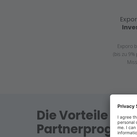
Expor
Inve
E
xporo bi
(bis zu 9% p
Miss
Die Vorteile des
Partnerprogra