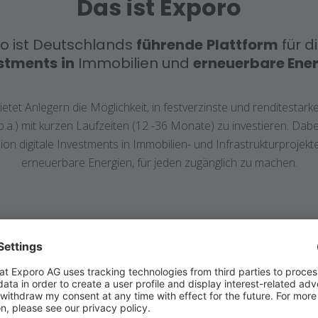
Das ist Exporo
o ist Deutschlands
führende
Plattform
für di
stments
in
Immobilien und
erneuerbare Ene
etet Anlegern die Möglichkeit, in festverzinste und renditestark
.a.)
mit kurzen Laufzeiten (12 -36 Monate) zu investieren.
Dabei
ion digitale Investments in Immobilien- und Infrastrukturprojekte
erneuerbare Energien, für jeden zugänglich zu machen.
 Exporo
mms