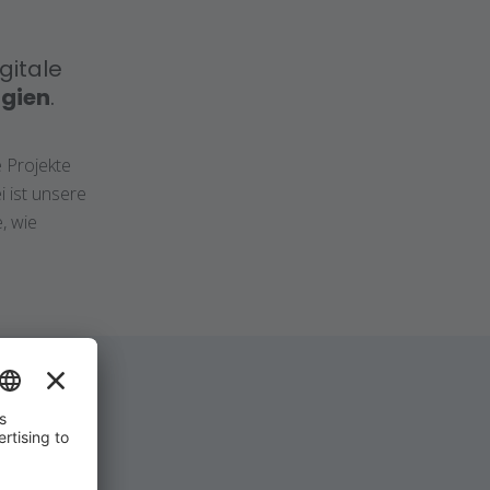
gitale
rgien
.
e Projekte
 ist unsere
, wie