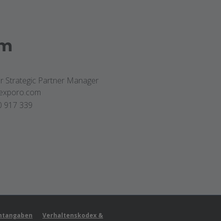
mm
r Strategic Partner Manager
exporo.com
0 917 339
chtangaben
Verhaltenskodex &