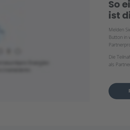
So e
ist 
Melden Si
Button in
Partnerpro
Die Teiln
als Partne