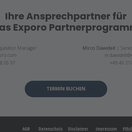
Ihre Ansprechpartner für
as
Exporo Partnerprogra
quisition Manager
Mirco Dawideit
| Senio
poro.com
m.dawideit@
8 06 97
+49 40 21
TERMIN BUCHEN
AGB
Datenschutz
Disclaimer
Impressum
Pfli