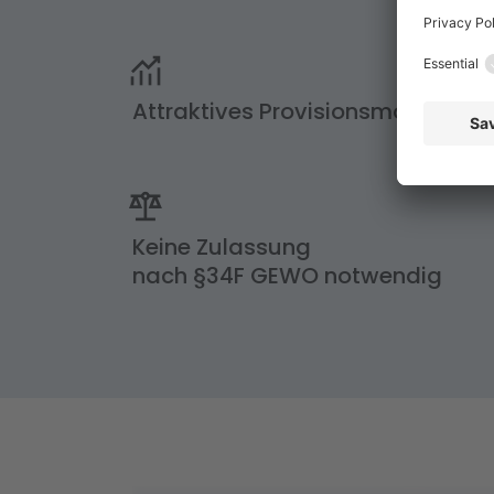
Attraktives Provisionsmodell
Keine Zulassung
nach §34F GEWO notwendig